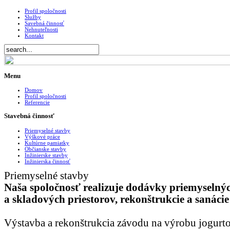
Profil spoločnosti
Služby
Savebná činnosť
Nehnuteľnosti
Kontakt
Menu
Domov
Profil spoločnosti
Referencie
Stavebná činnosť
Priemyselné stavby
Výškové práce
Kultúrne pamiatky
Občianske stavby
Inžinierske stavby
Inžinierska činnosť
Priemyselné stavby
Naša spoločnosť realizuje dodávky priemyselnýc
a skladových priestorov, rekonštrukcie a sanác
Výstavba a rekonštrukcia závodu na výrobu jogurt