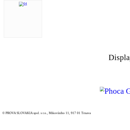
Displ
© PROVA SLOVAKIA spol. s r.o., Mikovíniho 11, 917 01 Trnava