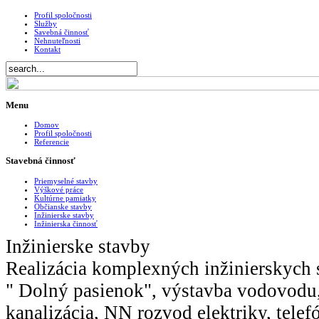
Profil spoločnosti
Služby
Savebná činnosť
Nehnuteľnosti
Kontakt
Menu
Domov
Profil spoločnosti
Referencie
Stavebná činnosť
Priemyselné stavby
Výškové práce
Kultúrne pamiatky
Občianske stavby
Inžinierske stavby
Inžinierska činnosť
Inžinierske stavby
Realizácia komplexných inžinierskych si
" Dolný pasienok", výstavba vodovodu
kanalizácia, NN rozvod elektriky, tele